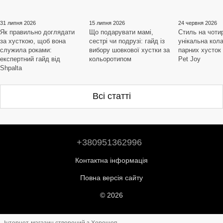
31 липня 2026
15 липня 2026
24 червня 2026
Як правильно доглядати
Що подарувати мамі,
Стиль на чоти
за хусткою, щоб вона
сестрі чи подрузі: гайд із
унікальна кол
служила роками:
вибору шовкової хустки за
парних хусток
експертний гайд від
кольоротипом
Pet Joy
Shpalta
Всі статті
+380951362996
Контактна інформація
Повна версія сайту
© 2026