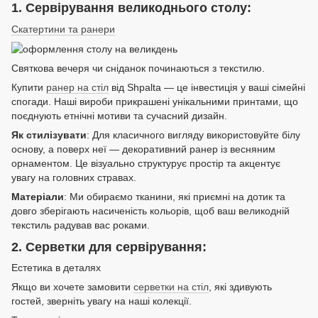
1. Сервірування великоднього столу:
Скатертини та ранери
Святкова вечеря чи сніданок починаються з текстилю.
Купити
ранер на стіл
від Shpalta — це інвестиція у ваші сімейні
спогади. Наші вироби прикрашені унікальними принтами, що
поєднують етнічні мотиви та сучасний дизайн.
Як стилізувати
: Для класичного вигляду використовуйте білу
основу, а поверх неї — декоративний ранер із весняним
орнаментом. Це візуально структурує простір та акцентує
увагу на головних стравах.
Матеріали
: Ми обираємо тканини, які приємні на дотик та
довго зберігають насиченість кольорів, щоб ваш великодній
текстиль радував вас роками.
2. Серветки для сервірування:
Естетика в деталях
Якщо ви хочете замовити
серветки на стіл
, які здивують
гостей, зверніть увагу на наші колекції.