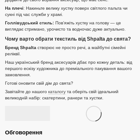
На плечі
: Накиньте велику хустку поверх світлого пальта чи
сукні під час служби у храмі.
Голлівудський стиль:
Пов’яжіть хустку на голову — це
виглядає стримано, урочисто та водночас дуже актуально.
Чому варто обрати текстиль від Shpalta до свята?
Бренд Shpalta
створює не просто речі, а майбутні сімейні
реліквії.
Наш український бренд аксесуарів дбає про кожну деталь: від
першого ескізу художника до преміального пакування вашого
замовлення.
Готові оновити свій дім до свята?
Завітайте до нашого
каталогу
та оберіть свій ідеальний
великодній набір: скатертини, ранери та хустки.
Обговорення