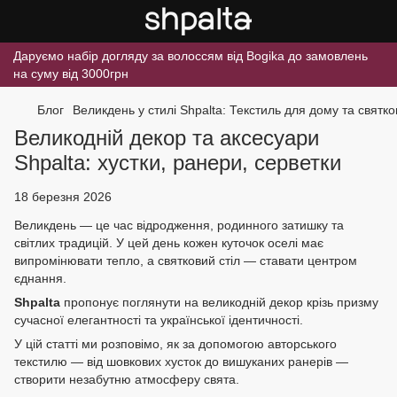
Даруємо набір догляду за волоссям від Bogika до замовлень
на суму від 3000грн
Блог
Великдень у стилі Shpalta: Текстиль для дому та святко
Великодній декор та аксесуари
Shpalta: хустки, ранери, серветки
18 березня 2026
Великдень — це час відродження, родинного затишку та
світлих традицій. У цей день кожен куточок оселі має
випромінювати тепло, а святковий стіл — ставати центром
єднання.
Shpalta
пропонує поглянути на великодній декор крізь призму
сучасної елегантності та української ідентичності.
У цій статті ми розповімо, як за допомогою авторського
текстилю — від шовкових хусток до вишуканих ранерів —
створити незабутню атмосферу свята.