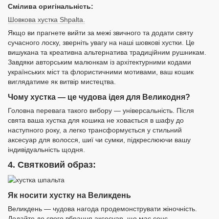
Смілива оригінальність:
Шовкова хустка Shpalta.
Якщо ви прагнете вийти за межі звичного та додати святу
сучасного лоску, зверніть увагу на наші шовкові хустки. Це
вишукана та креативна альтернатива традиційним рушникам.
Завдяки авторським малюнкам із архітектурними кодами
українських міст та флористичними мотивами, ваш кошик
виглядатиме як витвір мистецтва.
Чому хустка — це чудова ідея для Великодня?
Головна перевага такого вибору — універсальність. Після
свята ваша хустка для кошика не ховається в шафу до
наступного року, а легко трансформується у стильний
аксесуар для волосся, шиї чи сумки, підкреслюючи вашу
індивідуальність щодня.
4. Святковий образ:
Як носити хустку на Великдень
Великдень — чудова нагода продемонструвати жіночність.
Додайте до свого вбрання аксесуар, що має сенс.