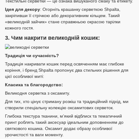
Текстильні серветки — це ознака вишуканого смаку та етикету.
Ідея для декору
: Огорніть крашанку серветкою Shpalta,
закріпивши її стрічкою або декоративним кільцем. Такий
«великодній зайчик» стане справжньою окрасою тарілки
кожного гостя.
3. Чим накрити великодній кошик:
Традиція чи сучасність?
Традиція накривати кошик перед освяченням має глибоке
коріння, і бренд Shpalta пропонує два стильних рішення для
цієї особливої миті:
Класика та благородство:
Великодня серветка з оксамиту.
Для тих, хто цінує стриману розкіш та традиційний підхід, ми
створили спеціальну колекцію оксамитових серветок.
Глибока текстура тканини, м’який відблиск та тематичний
принт роблять такий аксесуар ідеальним доповненням до
святкового кошика. Оксамит додає образу особливої
урочистості та ваги моменту.