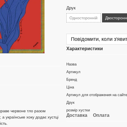
Друк
Односторонній
Двосторонн
Повідомити, коли з'яви
Характеристики
Назва
Артикул
Бренд
Ціна
Артикул для отображения на сайт
Друк
розмір хустки
скраве червоне тло разом
Доставка
Оплата
а українське хоку додає хустці
ість.