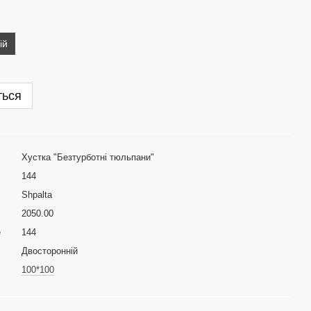
ій
ться
Хустка "Безтурботні тюльпани"
144
Shpalta
2050.00
е
144
Двосторонній
100*100