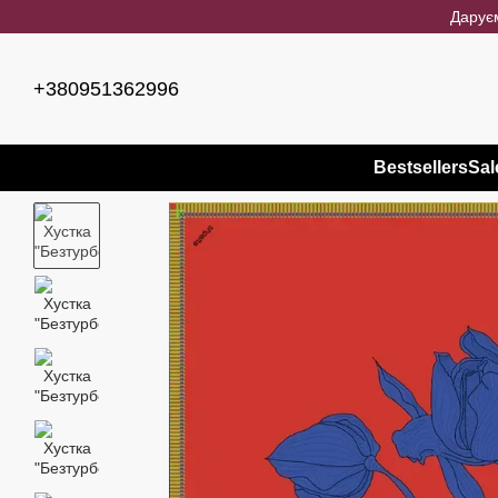
Перейти до основного контенту
Даруєм
+380951362996
Bestsellers
Sal