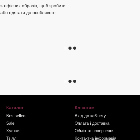
» офісних образів, щоб зробити
 або одягати до особливого
Каталог
Клієнтам
Bestsellers
Вхід до кабінету
Sale
Оплата і доставка
Хустки
Обмін та повернення
Твіллі
Контактна інформація