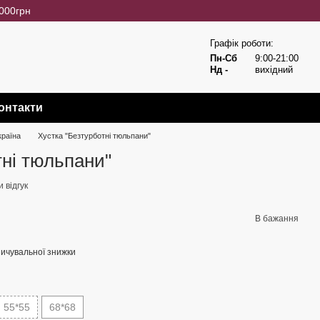
3000грн
Графік роботи:
Пн-Сб
9:00-21:00
Нд -
вихідний
онтакти
країна
Хустка "Безтурботні тюльпани"
тні тюльпани"
 відгук
В бажання
ичувальної знижки
55*55
68*68