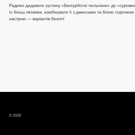
Радимо додавати хустину «Безтурботні тюльпани» до «сурових
їх більш легкими, комбінувати її з джинсами та білою сорочкою
настрою — варіантів безліч!
© 2026