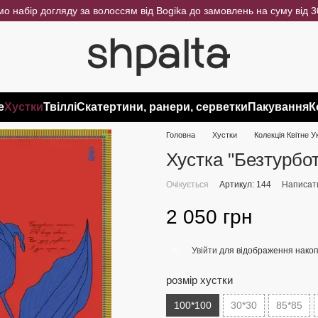
о набір догляду за волоссям від Bogika до замовлень на суму від 
e
Хустки
Твіллі
Скатертини, ранери, серветки
Пакування
К
Головна
Хустки
Колекція Квітне У
Хустка "Безтурбо
Очікується
Артикул: 144
Написати
2 050 грн
Увійти
для відображення накоп
%
розмір хустки
100*100
30*30
85*85