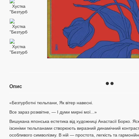
Опис
«Безтурботні тюльпани, Як вітер навесні.
Все зараз розквітне, — І думи мирні мої...»
Вишукана японська естетика від художниці Анастасії Борко. Я
ізсиніми тюльпанами створюють виразний динамічний контраст, 
особливого символізму. В ній — простота, легкість та гармонійн