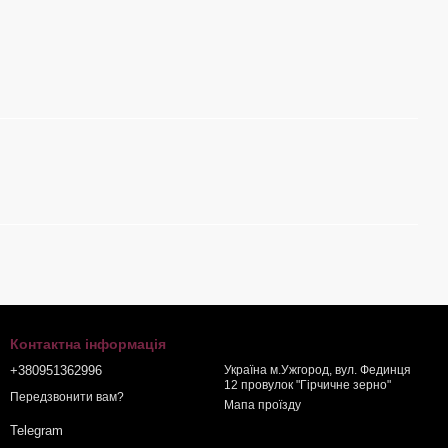
Контактна інформація
+380951362996
Україна м.Ужгород, вул. Фединця
12 провулок "Гірчичне зерно"
Передзвонити вам?
Мапа проїзду
Telegram