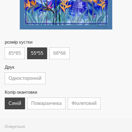
розмір хустки
85*85
55*55
68*68
Друк
Односторонній
Колір окантовки
Синій
Помаранчева
Фіолетовий
Очікується