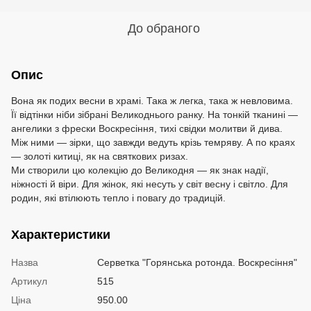
До обраного
Опис
Вона як подих весни в храмі. Така ж легка, така ж невловима.
Її відтінки ніби зібрані Великоднього ранку. На тонкій тканині —
ангелики з фрески Воскресіння, тихі свідки молитви й дива.
Між ними — зірки, що завжди ведуть крізь темряву. А по краях
— золоті китиці, як на святкових ризах.
Ми створили цю колекцію до Великодня — як знак надії,
ніжності й віри. Для жінок, які несуть у світ весну і світло. Для
родин, які втілюють тепло і повагу до традицій.
Характеристики
Назва
Серветка "Горянська ротонда. Воскресіння"
Артикул
515
Ціна
950.00