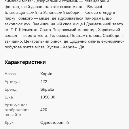
символи міста: - Дзеркальний струмінь — легендарний
фонтан, який давно став візитівкою міста. - Величні
Благовіщенський та Успенський собори. - Колесо огляду в
парку Горького — місце, де відкривається панорама, що
захоплює дух. Знайшли на ній своє місце і Драматичний театр
ім. Т. Г. Шевченка, Свято-Покровський монастир, Харківський
вокзал — ворота міста, Телевежа, Поштамт, площа Свободи. І,
звичайно, Центральний ринок, де щоденно кипить економічно-
побутове життя міста. Хустка «Харків». Дл
Характеристики
Назва
Харків
Артикул
422
Бренд
Shpalta
Ціна
1050.00
Артикул для
отображения
420
на сайте
Друк
Односторонній