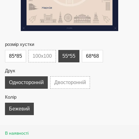
розмір хустки
85*85
100х100
55*55
68*68
Друк
Односторонній
Двосторонній
Колір
Бежевий
В наявності