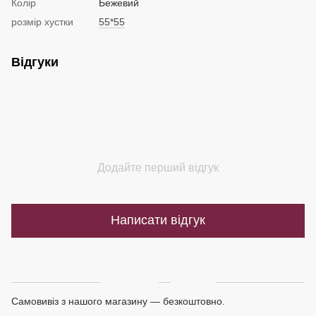
Колір
Бежевий
розмір хустки
55*55
Відгуки
Додайте перший відгук
Написати відгук
Доставка
Оплата
Самовивіз з нашого магазину — безкоштовно.