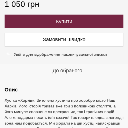
1 050 грн
Купити
Замовити швидко
Увійти
для відображення накопичувальної знижки
%
До обраного
Опис
Хустка «Харків». Виточена хустина про хоробре місто Наш
Харків. Його історія триває вже три з половиною століття, а
його минуле сповнене як прекрасних, так і трагічних подій.
Але ж недарма носить імʼя козаче! Так говорить одна з легенд і
вона нам подобається. Ми зібрали на цій хустці найяскравіші