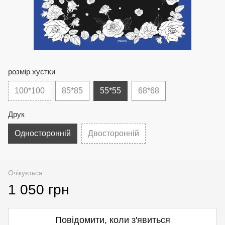
розмір хустки
100*100
85*85
55*55
68*68
Друк
Односторонній
Двосторонній
Очікується
1 050 грн
Повідомити, коли з'явиться