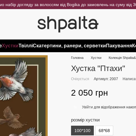
о набір догляду за волоссям від Bogika до замовлень на суму від 
e
Хустки
Твіллі
Скатертини, ранери, серветки
Пакування
К
Головна
Хустки
Колекція Shpalta&
Хустка "Птахи"
Очікується
Артикул: 2007
Написат
2 050 грн
Увійти
для відображення накоп
%
розмір хустки
100*100
68*68