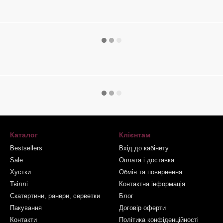
Каталог
Клієнтам
Bestsellers
Вхід до кабінету
Sale
Оплата і доставка
Хустки
Обмін та повернення
Твіллі
Контактна інформація
Скатертини, ранери, серветки
Блог
Пакування
Договір оферти
Контакти
Політика конфіденційності