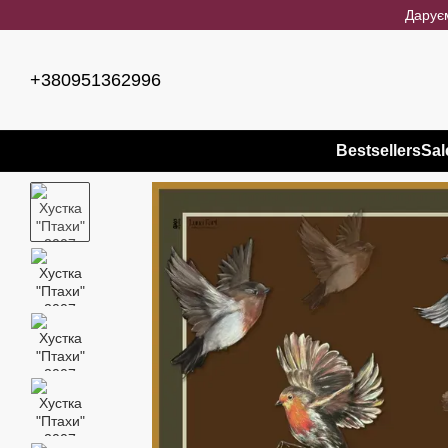
Перейти до основного контенту
Даруєм
+380951362996
Bestsellers
Sal