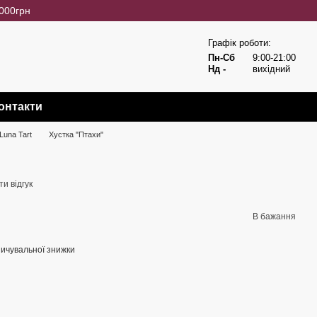
3000грн
Графік роботи:
Пн-Сб
9:00-21:00
Нд -
вихідний
онтакти
Luna Tart
Хустка "Птахи"
и відгук
В бажання
ичувальної знижки