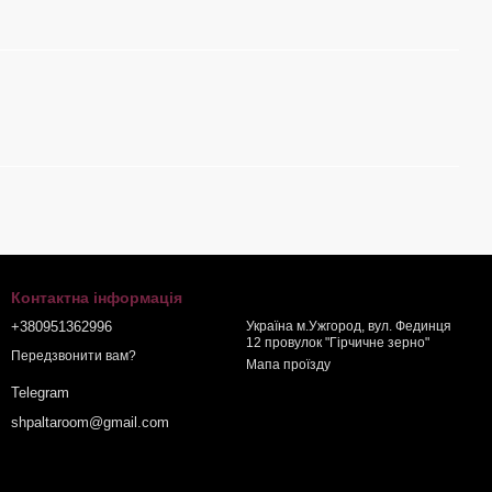
Контактна інформація
+380951362996
Україна м.Ужгород, вул. Фединця
12 провулок "Гірчичне зерно"
Передзвонити вам?
Мапа проїзду
Telegram
shpaltaroom@gmail.com