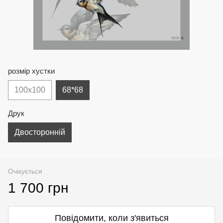
розмір хустки
100х100
68*68
Друк
Двосторонній
Очікується
1 700 грн
Повідомити, коли з'явиться