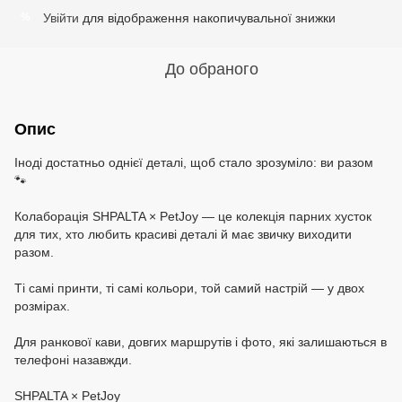
Увійти
для відображення накопичувальної знижки
%
До обраного
Опис
Іноді достатньо однієї деталі, щоб стало зрозуміло: ви разом
🐾
Колаборація SHPALTA × PetJoy — це колекція парних хусток
для тих, хто любить красиві деталі й має звичку виходити
разом.
Ті самі принти, ті самі кольори, той самий настрій — у двох
розмірах.
Для ранкової кави, довгих маршрутів і фото, які залишаються в
телефоні назавжди.
SHPALTA × PetJoy