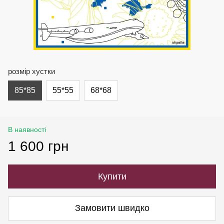
розмір хустки
85*85
55*55
68*68
В наявності
1 600 грн
Купити
Замовити швидко