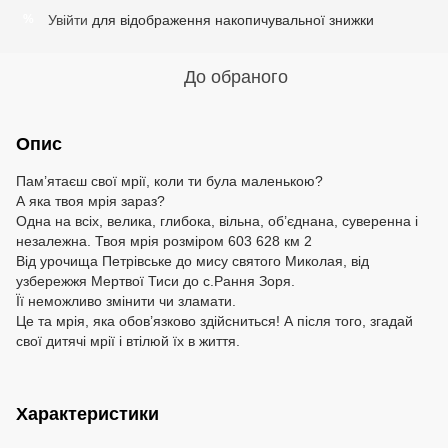
Увійти
для відображення накопичувальної знижки
%
До обраного
Опис
Пам’ятаєш свої мрії, коли ти була маленькою?
А яка твоя мрія зараз?
Одна на всіх, велика, глибока, вільна, об’єднана, суверенна і
незалежна. Твоя мрія розміром 603 628 км 2
Від урочища Петрівське до мису святого Миколая, від
узбережжя Мертвої Тиси до с.Рання Зоря.
Її неможливо змінити чи зламати.
Це та мрія, яка обов’язково здійсниться! А після того, згадай
свої дитячі мрії і втілюй їх в життя.
Характеристики