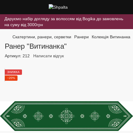
Даруємо набір догляду за волоссям від Bogika до замовлень
на суму від 3000грн
Скатертини, ранери, серветки
Ранери
Колекція Витинанка
Ранер "Витинанка"
Артикул:
212
Написати відгук
ЗНИЖКА
−20%