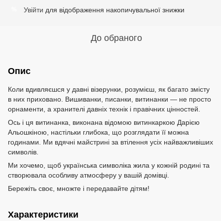
Увійти
для відображення накопичувальної знижки
%
До обраного
Опис
Коли вдивляєшся у давні візерунки, розумієш, як багато змісту
в них приховано. Вишиванки, писанки, витинанки — не просто
орнаменти, а хранителі давніх технік і правічних цінностей.
Ось і ця витинанка, виконана відомою витинкаркою Дарією
Альошкіною, настільки глибока, що розглядати її можна
годинами. Ми вдячні майстрині за втілення усіх найважливіших
символів.
Ми хочемо, щоб українська символіка жила у кожній родині та
створювала особливу атмосферу у вашій домівці.
Бережіть своє, множте і передавайте дітям!
Характеристики