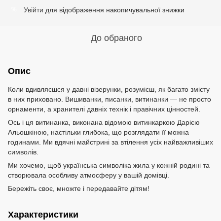
Увійти
для відображення накопичувальної знижки
%
До обраного
Опис
Коли вдивляєшся у давні візерунки, розумієш, як багато змісту
в них приховано. Вишиванки, писанки, витинанки — не просто
орнаменти, а хранителі давніх технік і правічних цінностей.
Ось і ця витинанка, виконана відомою витинкаркою Дарією
Альошкіною, настільки глибока, що розглядати її можна
годинами. Ми вдячні майстрині за втілення усіх найважливіших
символів.
Ми хочемо, щоб українська символіка жила у кожній родині та
створювала особливу атмосферу у вашій домівці.
Бережіть своє, множте і передавайте дітям!
Характеристики