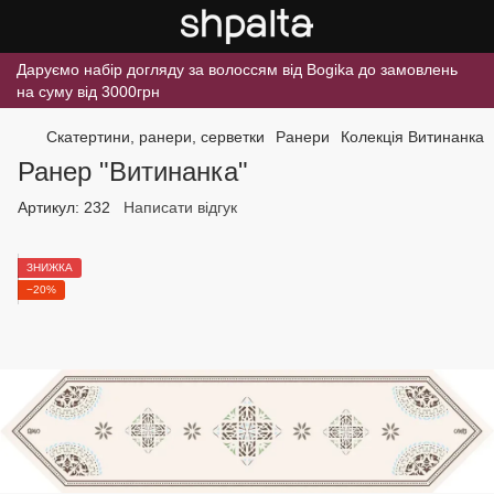
Даруємо набір догляду за волоссям від Bogika до замовлень
на суму від 3000грн
Скатертини, ранери, серветки
Ранери
Колекція Витинанка
Ранер "Витинанка"
Артикул:
232
Написати відгук
ЗНИЖКА
−20%