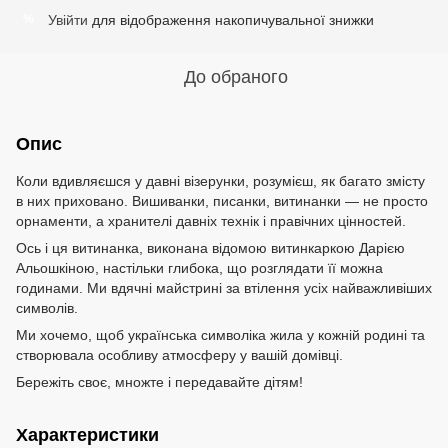
Увійти
для відображення накопичувальної знижки
%
До обраного
Опис
Коли вдивляєшся у давні візерунки, розумієш, як багато змісту
в них приховано. Вишиванки, писанки, витинанки — не просто
орнаменти, а хранителі давніх технік і правічних цінностей.
Ось і ця витинанка, виконана відомою витинкаркою Дарією
Альошкіною, настільки глибока, що розглядати її можна
годинами. Ми вдячні майстрині за втілення усіх найважливіших
символів.
Ми хочемо, щоб українська символіка жила у кожній родині та
створювала особливу атмосферу у вашій домівці.
Бережіть своє, множте і передавайте дітям!
Характеристики