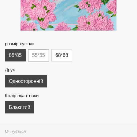
розмір хустки
85*85
55*55
68*68
Друк
Односторонній
Колір окантовки
Блакитий
Очікується