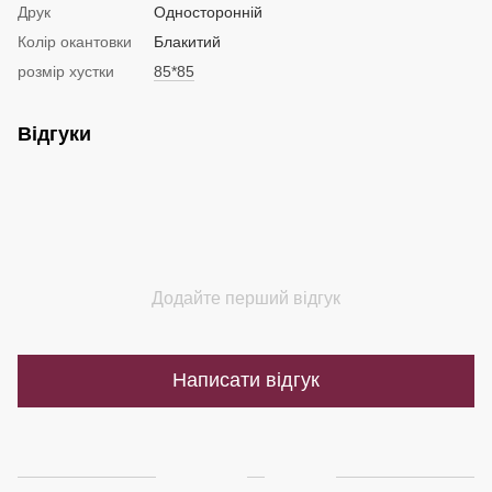
Друк
Односторонній
Колір окантовки
Блакитий
розмір хустки
85*85
Відгуки
Додайте перший відгук
Написати відгук
Доставка
Оплата