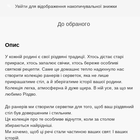
Увійти
для відображення накопичувальної знижки
%
До обраного
Опис
У кожній родині є свої різдвяні традиції. Хтось дістає старі
прикраси, хтось запалює свічки, хтось береже особливі
святкові рецепти. Саме це домашнє тепло надихнуло нас
створити колекцію ранерів і серветок, яка не лише
прикрашатиме стіл, а й зберігатиме історії вашої родини.
Колекція легка, атмосферна й дуже щира. В ній усе, за що ми
любимо Різдво.
До ранерів ми створили серветки для того, щоб ваш різдвяний
стіл був довершеним і стильним.
Ця колекція про те особливе відчуття, коли за столом
збираються найрідніші.
Ми хочемо, щоб ці речі стали частиною ваших свят. І ваших
історій.