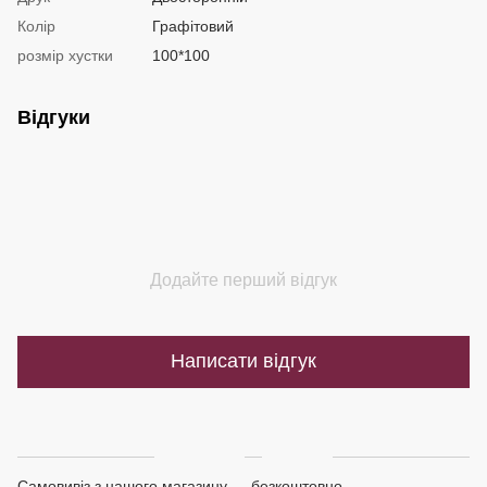
Колір
Графітовий
розмір хустки
100*100
Відгуки
Додайте перший відгук
Написати відгук
Доставка
Оплата
Самовивіз з нашого магазину — безкоштовно.