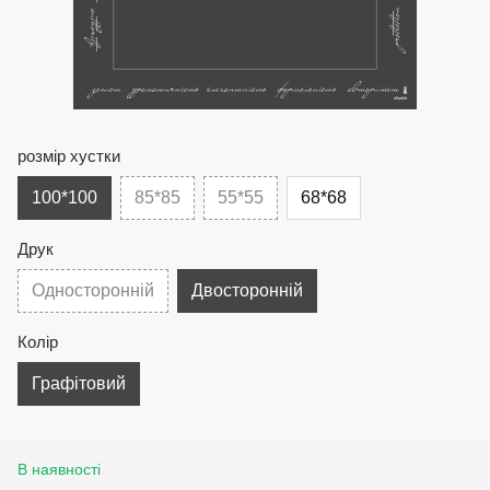
розмір хустки
100*100
85*85
55*55
68*68
Друк
Односторонній
Двосторонній
Колір
Графітовий
В наявності