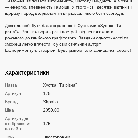
Ти можеш втілювати витонченість, чистоту і мудрість. А можеш
— енергію, впевненість і амбіції. У твого «Я» десятки відтінків і
щоразу перед дзеркалом ти вирішуєш, якою бути сьогодні.
Дозволь собі бути багатогранною із Хустками «Хустка "Ти
різна"». Різні кольори - різні настрої: від легковажного
рожевого до глибокого графітового. Завдяки однотонності ти
зможеш легко вплести їх у свій стильний аутфіт.
Експериментуй, створюй! Будь різною, але залишайся собою!
Характеристики
Назва
Хустка "Ти різна"
Артикул
175
Бренд
Shpalta
Ціна
2050.00
Артикул для
отображения
175
на сайте
Друк
Двосторонній