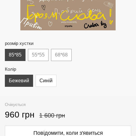
розмір хустки
85*85
55*55
68*68
Колір
Бежевий
Синій
Очікується
960 грн
1 600 грн
Повідомити, коли з'явиться